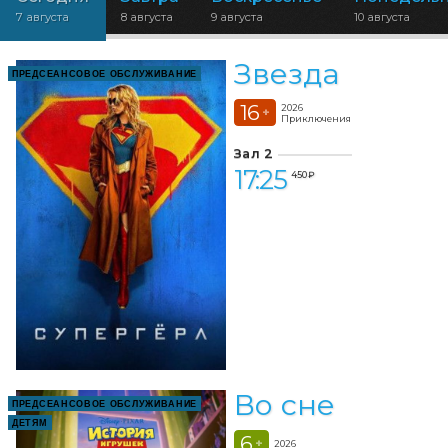
7 августа
8 августа
9 августа
10 августа
Звезда
ПРЕДСЕАНСОВОЕ ОБСЛУЖИВАНИЕ
16
2026
+
Приключения
Зал 2
17:25
450 ₽
Во сне
ПРЕДСЕАНСОВОЕ ОБСЛУЖИВАНИЕ
ДЕТЯМ
6
+
2026