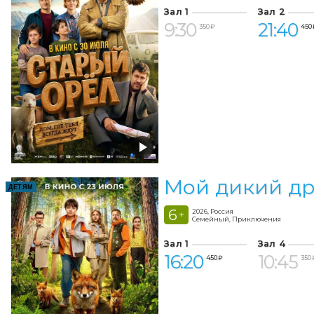
Зал 1
Зал 2
9:30
21:40
350 ₽
450 
Мой дикий др
ДЕТЯМ
6
2026, Россия
+
Семейный, Приключения
Зал 1
Зал 4
16:20
10:45
450 ₽
350 