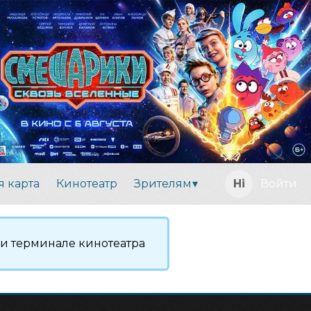
я карта
Кинотеатр
Зрителям
Войти
ли терминале кинотеатра