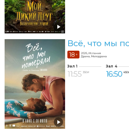
Всё, что мы п
18
2026, Испания
+
Драма, Мелодрама
Зал 1
Зал 4
11:55
16:50
350 ₽
450 