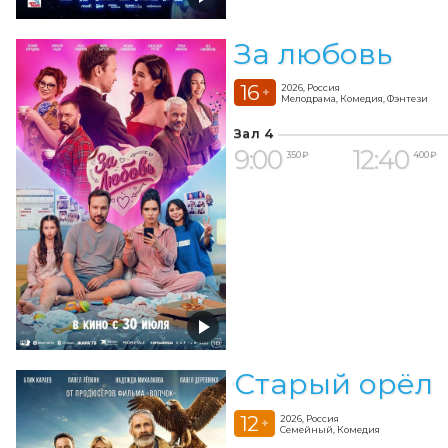
За любовь
16
2026, Россия
+
Мелодрама, Комедия, Фэнтези
Зал 4
9:00
12:40
350 ₽
400 ₽
Старый орёл
12
2026, Россия
+
Семейный, Комедия