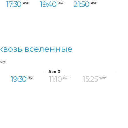
17:30
19:40
21:50
450 ₽
450 ₽
450 ₽
квозь вселенные
едия
Зал 3
19:30
11:10
15:25
450 ₽
350 ₽
400 ₽