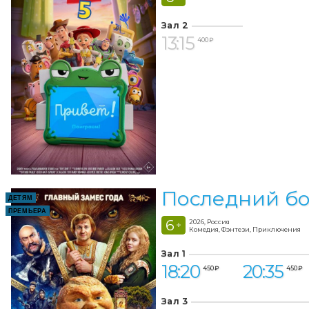
Зал 2
13:15
400 ₽
Последний бо
ДЕТЯМ
ПРЕМЬЕРА
6
2026, Россия
+
Комедия, Фэнтези, Приключения
Зал 1
18:20
20:35
450 ₽
450 ₽
Зал 3