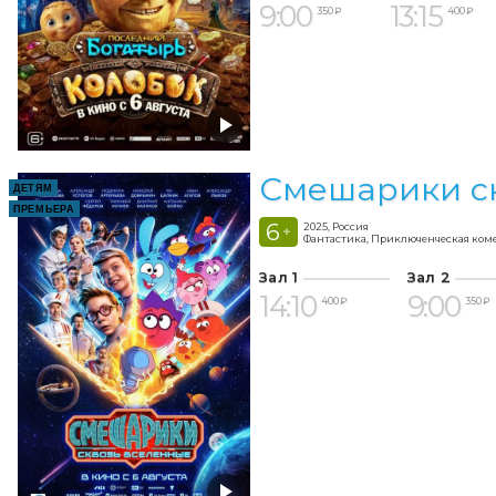
9:00
13:15
350 ₽
400 ₽
Смешарики с
ДЕТЯМ
ПРЕМЬЕРА
6
2025, Россия
+
Фантастика, Приключенческая ком
Зал 1
Зал 2
14:10
9:00
400 ₽
350 ₽