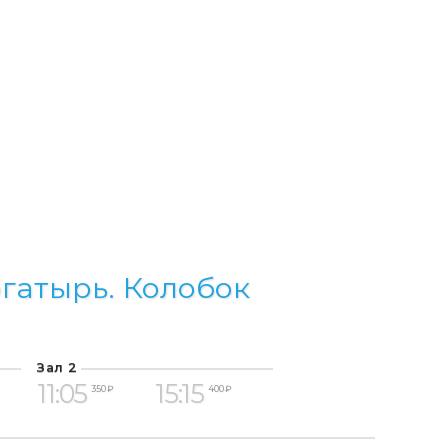
гатырь. Колобок
Зал 2
11:05
15:15
350 ₽
400 ₽