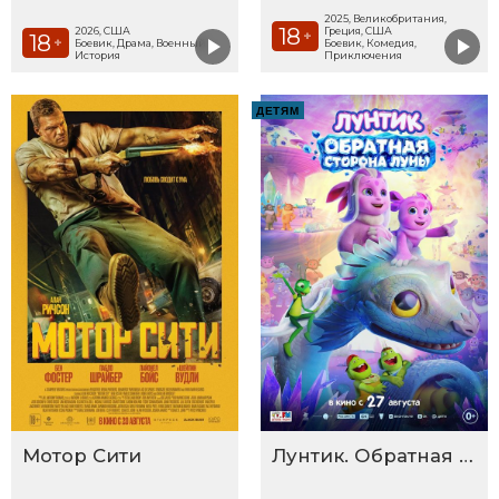
2025, Великобритания,
18
2026, США
Греция, США
+
18
+
Боевик, Драма, Военный,
Боевик, Комедия,
История
Приключения
ДЕТЯМ
Мотор Сити
Лунтик. Обратная сторона Луны