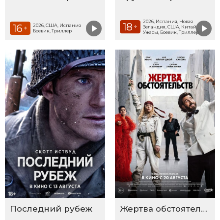
2026, Испания, Новая
18
16
2026, США, Испания
+
Зеландия, США, Китай
+
Боевик, Триллер
Ужасы, Боевик, Триллер
Последний рубеж
Жертва обстоятельств