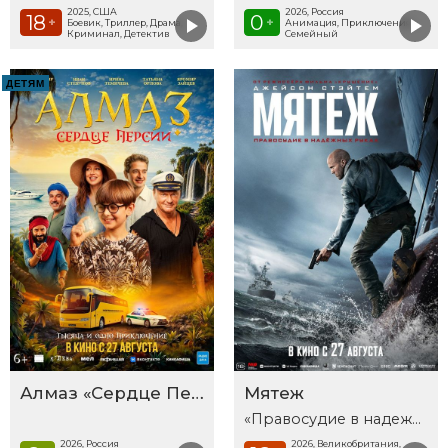
2025, США
2026, Россия
18
0
+
+
Боевик, Триллер, Драма,
Анимация, Приключения,
Криминал, Детектив
Семейный
ДЕТЯМ
Алмаз «Сердце Персии»
Мятеж
«Правосудие в надежных руках»
2026, Россия
2026, Великобритания,