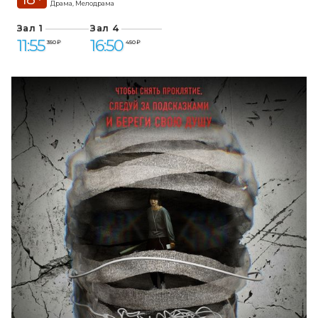
Драма, Мелодрама
Зал 1
Зал 4
11:55
16:50
350 ₽
450 ₽