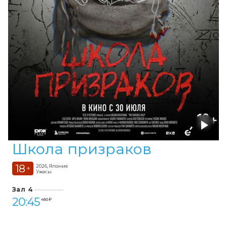
Школа призраков
18
2026, Япония
+
Ужасы
Зал 4
20:45
450 ₽