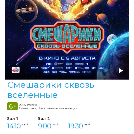
Смешарики сквозь
вселенные
6
2025, Россия
+
Фантастика, Приключенческая комедия
Зал 1
Зал 2
14:10
9:00
19:30
400 ₽
350 ₽
450 ₽