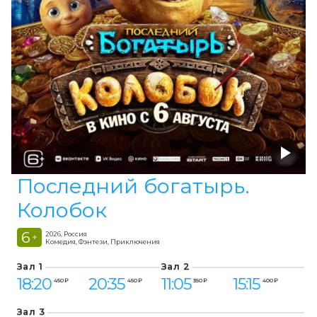
Последний богатырь.
Колобок
6
2026, Россия
+
Комедия, Фэнтези, Приключения
Зал 1
Зал 2
18:20
20:35
11:05
15:15
450 ₽
450 ₽
350 ₽
400 ₽
Зал 3