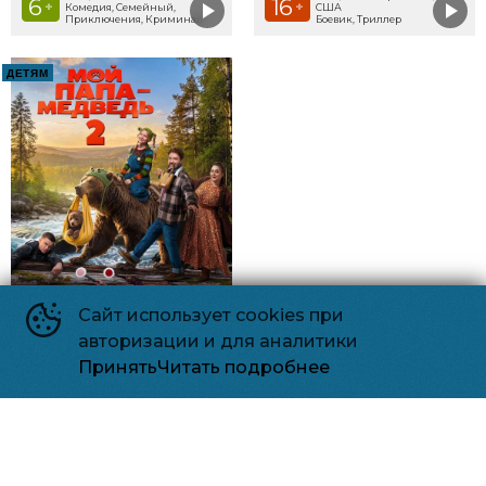
6
16
+
+
Комедия, Семейный,
США
Приключения, Криминал
Боевик, Триллер
ДЕТЯМ
Сайт использует cookies при
авторизации и для аналитики
Принять
Читать подробнее
Мой папа - медведь 2
6
2026, Россия
+
Комедия, Семейный