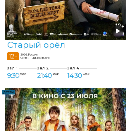
Старый орёл
12
2026, Россия
+
Семейный, Комедия
Зал 1
Зал 2
Зал 4
9:30
21:40
14:30
350 ₽
450 ₽
400 ₽
ДЕТЯМ