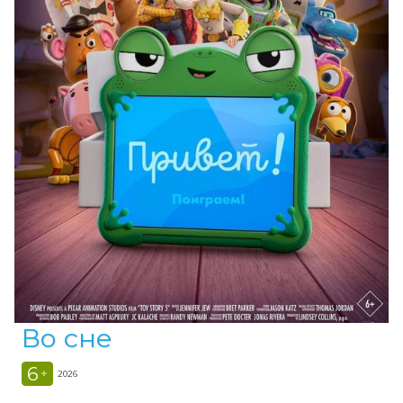
Во сне
6
+
2026