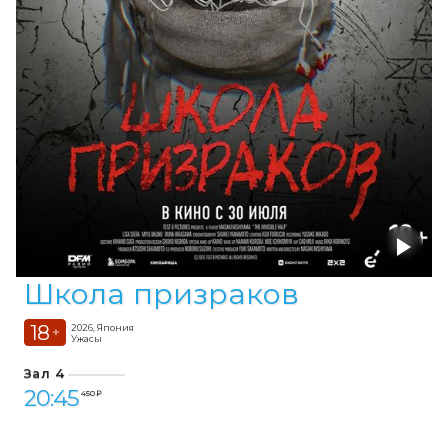
Школа призраков
18
2026, Япония
+
Ужасы
Зал 4
20:45
450 ₽