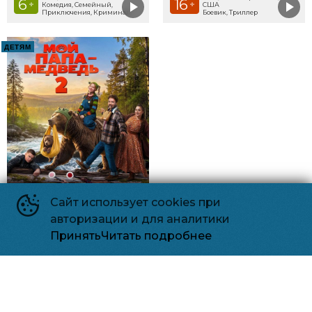
6
16
+
+
Комедия, Семейный,
США
Приключения, Криминал
Боевик, Триллер
ДЕТЯМ
Сайт использует cookies при
авторизации и для аналитики
Принять
Читать подробнее
Мой папа - медведь 2
6
2026, Россия
+
Комедия, Семейный