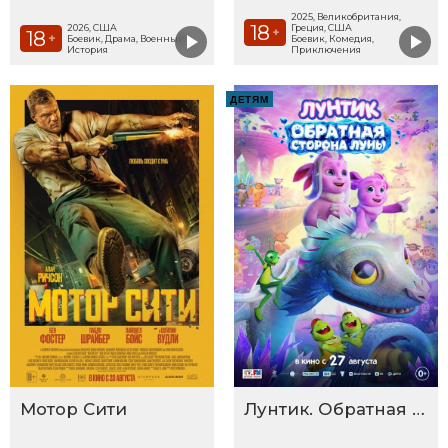
2025, Великобритания,
18
2026, США
Греция, США
+
18
+
Боевик, Драма, Военный,
Боевик, Комедия,
История
Приключения
ДЕТЯМ
Мотор Сити
Лунтик. Обратная сторона Луны