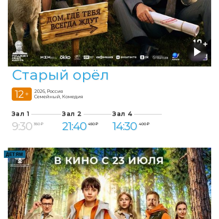
Старый орёл
12
2026, Россия
+
Семейный, Комедия
Зал 1
Зал 2
Зал 4
9:30
21:40
14:30
350 ₽
450 ₽
400 ₽
ДЕТЯМ