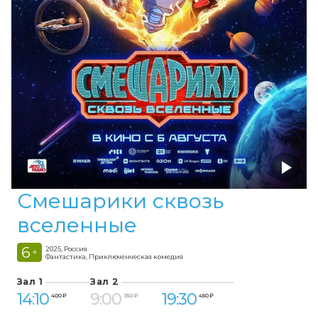
Смешарики сквозь
вселенные
6
2025, Россия
+
Фантастика, Приключенческая комедия
Зал 1
Зал 2
14:10
9:00
19:30
400 ₽
350 ₽
450 ₽