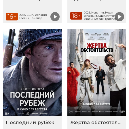
2026, Испания, Новая
18
16
2026, США, Испания
+
Зеландия, США, Китай
+
Боевик, Триллер
Ужасы, Боевик, Триллер
Последний рубеж
Жертва обстоятельств