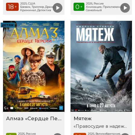
2025, США
2026, Россия
18
0
+
+
Боевик, Триллер, Драма,
Анимация, Приключения,
Криминал, Детектив
Семейный
ДЕТЯМ
Алмаз «Сердце Персии»
Мятеж
«Правосудие в надежных руках»
2026, Россия
2026, Великобритания,