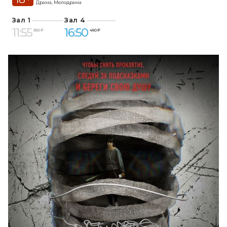
Драма, Мелодрама
Зал 1
Зал 4
11:55
16:50
350 ₽
450 ₽