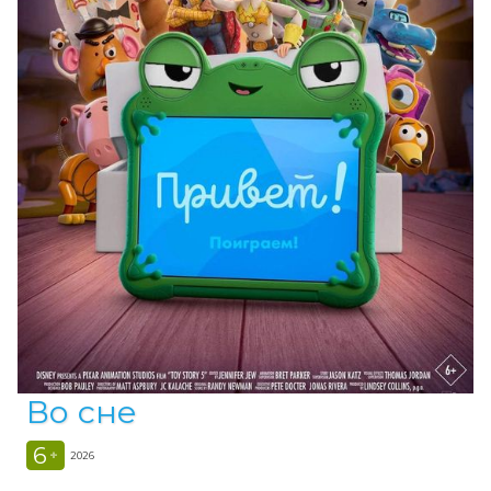
Во сне
6
+
2026