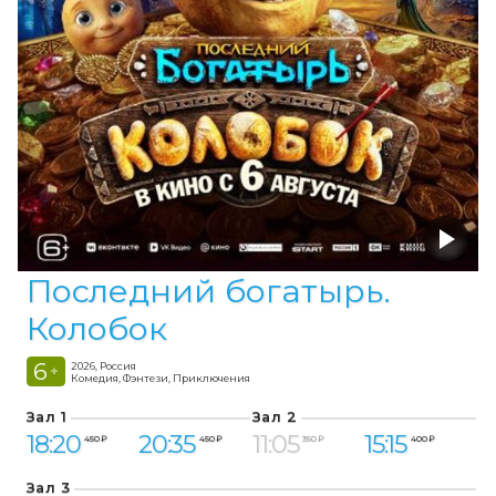
Последний богатырь.
Колобок
6
2026, Россия
+
Комедия, Фэнтези, Приключения
Зал 1
Зал 2
18:20
20:35
11:05
15:15
450 ₽
450 ₽
350 ₽
400 ₽
Зал 3