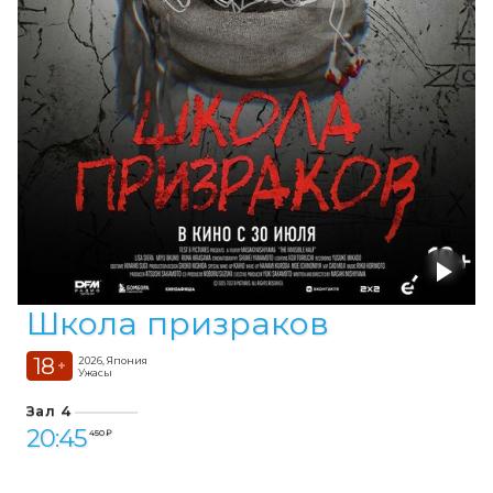
Школа призраков
18
2026, Япония
+
Ужасы
Зал 4
20:45
450 ₽