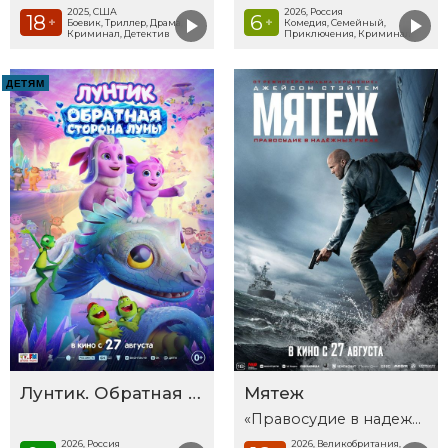
2025, США
2026, Россия
18
6
+
+
Боевик, Триллер, Драма,
Комедия, Семейный,
Криминал, Детектив
Приключения, Криминал
ДЕТЯМ
Лунтик. Обратная сторона Луны
Мятеж
«Правосудие в надежных руках»
2026, Россия
2026, Великобритания,