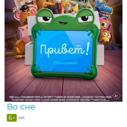
Во сне
6
+
2026