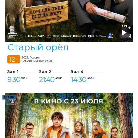
Старый орёл
12
2026, Россия
+
Семейный, Комедия
Зал 1
Зал 2
Зал 4
9:30
21:40
14:30
350 ₽
450 ₽
400 ₽
ДЕТЯМ