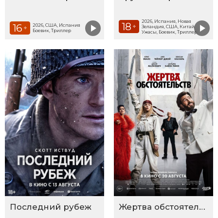
2026, Испания, Новая
18
16
2026, США, Испания
+
Зеландия, США, Китай
+
Боевик, Триллер
Ужасы, Боевик, Триллер
Последний рубеж
Жертва обстоятельств