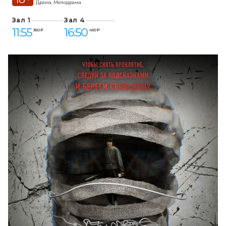
Драма, Мелодрама
Зал 1
Зал 4
11:55
16:50
350 ₽
450 ₽