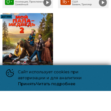
0
16
+
+
Анимация, Приключения,
США
Семейный
Боевик, Триллер
ДЕТЯМ
Сайт использует cookies при
авторизации и для аналитики
Принять
Читать подробнее
Мой папа - медведь 2
6
2026, Россия
+
Комедия, Семейный