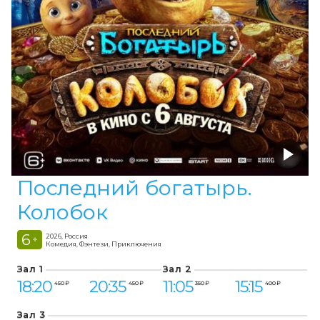
Последний богатырь.
Колобок
6
2026, Россия
+
Комедия, Фэнтези, Приключения
Зал 1
Зал 2
18:20
20:35
11:05
15:15
450 ₽
450 ₽
350 ₽
400 ₽
Зал 3