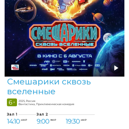
Смешарики сквозь
вселенные
6
2025, Россия
+
Фантастика, Приключенческая комедия
Зал 1
Зал 2
14:10
9:00
19:30
400 ₽
350 ₽
450 ₽