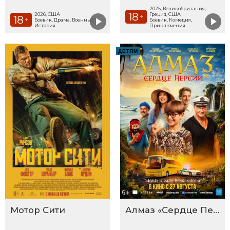
2025, Великобритания,
18
2026, США
Греция, США
+
18
+
Боевик, Драма, Военный,
Боевик, Комедия,
История
Приключения
ДЕТЯМ
Мотор Сити
Алмаз «Сердце Персии»