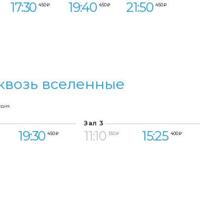
17:30
19:40
21:50
450 ₽
450 ₽
450 ₽
квозь вселенные
едия
Зал 3
19:30
11:10
15:25
450 ₽
350 ₽
400 ₽