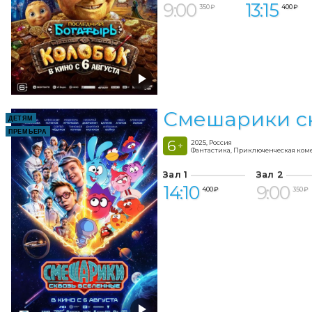
9:00
13:15
350 ₽
400 ₽
Смешарики с
ДЕТЯМ
ПРЕМЬЕРА
6
2025, Россия
+
Фантастика, Приключенческая ком
Зал 1
Зал 2
14:10
9:00
400 ₽
350 ₽