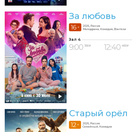
За любовь
16
2026, Россия
+
Мелодрама, Комедия, Фэнтези
Зал 4
9:00
12:40
350 ₽
400 ₽
Старый орёл
12
2026, Россия
+
Семейный, Комедия