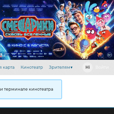
я карта
Кинотеатр
Зрителям
Войти
ли терминале кинотеатра