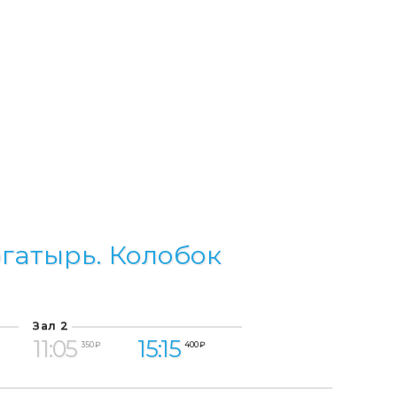
гатырь. Колобок
Зал 2
11:05
15:15
350 ₽
400 ₽