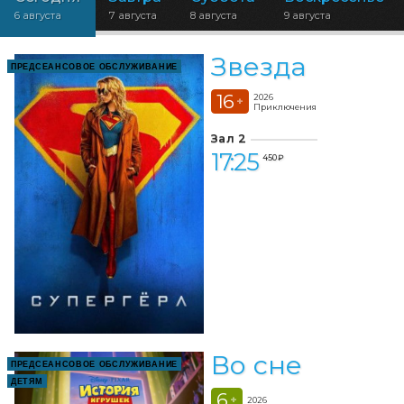
6 августа
7 августа
8 августа
9 августа
Звезда
ПРЕДСЕАНСОВОЕ ОБСЛУЖИВАНИЕ
16
2026
+
Приключения
Зал 2
17:25
450 ₽
Во сне
ПРЕДСЕАНСОВОЕ ОБСЛУЖИВАНИЕ
ДЕТЯМ
6
+
2026