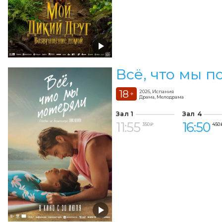
Всё, что мы п
18
2026, Испания
+
Драма, Мелодрама
Зал 1
Зал 4
11:55
16:50
350 ₽
450 