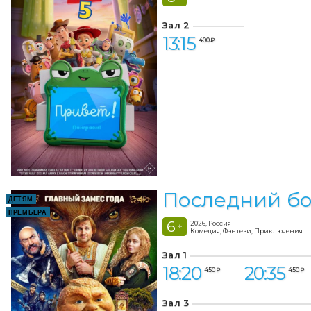
Зал 2
13:15
400 ₽
Последний бо
ДЕТЯМ
ПРЕМЬЕРА
6
2026, Россия
+
Комедия, Фэнтези, Приключения
Зал 1
18:20
20:35
450 ₽
450 ₽
Зал 3