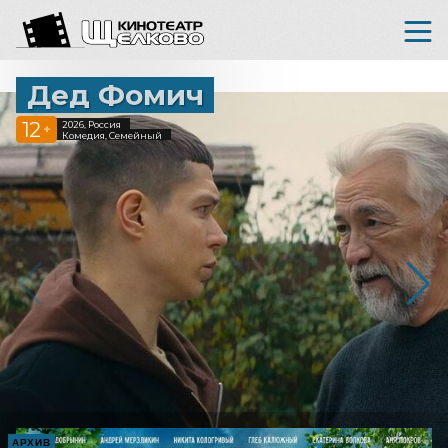
Дед Фомич
12
2026, Россия
+
Комедия, Семейный
АРХИВ