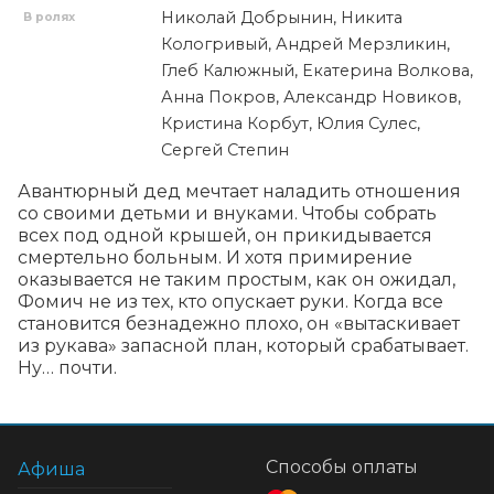
Николай Добрынин, Никита
В ролях
Кологривый, Андрей Мерзликин,
Глеб Калюжный, Екатерина Волкова,
Анна Покров, Александр Новиков,
Кристина Корбут, Юлия Сулес,
Сергей Степин
Авантюрный дед мечтает наладить отношения 
со своими детьми и внуками. Чтобы собрать 
всех под одной крышей, он прикидывается 
смертельно больным. И хотя примирение 
оказывается не таким простым, как он ожидал, 
Фомич не из тех, кто опускает руки. Когда все 
становится безнадежно плохо, он «вытаскивает 
из рукава» запасной план, который срабатывает. 
Ну… почти.
Способы оплаты
Афиша