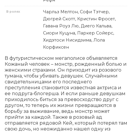
Рефн
Чарльз Мелтон, Софи Тэтчер,
В ролях
Дюгрей Скотт, Кристин Фросет,
Гавана Роуз Лю, Диего Кальва,
Сиори Куцуна, Паркер Сойерс,
Хидэтоси Нисидзима, Лола
Корфиксен
В футуристическом мегаполисе объявляется 
Кожаный человек – монстр, рожденный болью и 
женскими страхами. Он приходит из розового 
тумана, чтобы убивать девушек. Случайными 
свидетельницами его последнего 
преступления становится известная актриса и 
ее подруга-блогерша. И если раньше девушкам 
приходилось биться за превосходство друг с 
другом, то теперь их жизни превращаются в 
борьбу за выживание, ведь монстр может 
прийти за каждой. Также в розовый ад 
отправляется рядовой Кей, который потерял там 
свою дочь, но неожиданно нашел одну из 