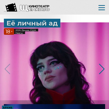
Её личный ад
18
2026, Дания, США
+
Ужасы
АРХИВ