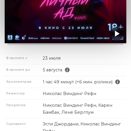
23 июля
В прокате с
5 августа
В прокате до
1 час 49 минут (+6 мин. ролики)
Хронометраж
Николас Виндинг Рефн
Режиссер
Николас Виндинг Рефн, Карен
Продюсер
Бамбак, Лене Берглум
Эсти Джордани, Николас Виндинг
Сценарист