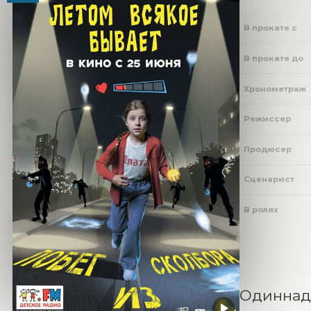
В прокате с
В прокате до
Хронометраж
Режиссер
Продюсер
Сценарист
В ролях
Одиннадц