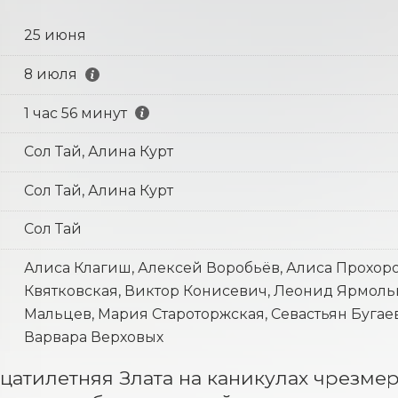
25 июня
8 июля
1 час 56 минут
Сол Тай, Алина Курт
Сол Тай, Алина Курт
Сол Тай
Алиса Клагиш, Алексей Воробьёв, Алиса Прохоро
Квятковская, Виктор Конисевич, Леонид Ярмольн
Мальцев, Мария Староторжская, Севастьян Бугае
Варвара Верховых
атилетняя Злата на каникулах чрезмер