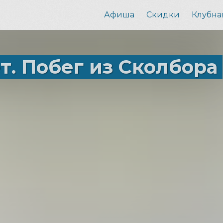
Афиша
Скидки
Клубна
т. Побег из Сколбора