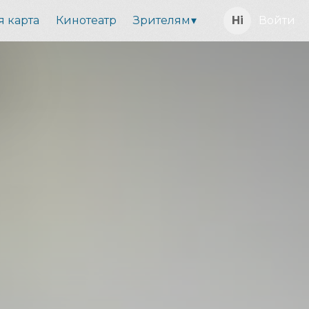
я карта
Кинотеатр
Зрителям
Войти