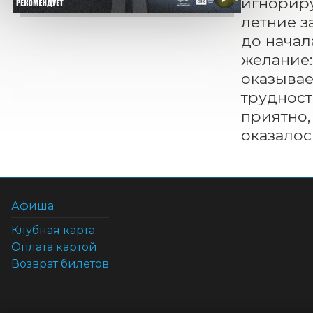
игнориру
летние з
до начал
желание:
оказывае
трудност
приятно,
оказалос
Афиша
Клубная карта
Оплата картой
Возврат билетов