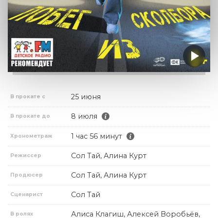
25 июня
В прокате с
8 июля
В прокате до
1 час 56 минут
Хронометраж
Сол Тай, Алина Курт
Режиссер
Сол Тай, Алина Курт
Продюсер
Сол Тай
Сценарист
Алиса Клагиш, Алексей Воробьёв,
В ролях