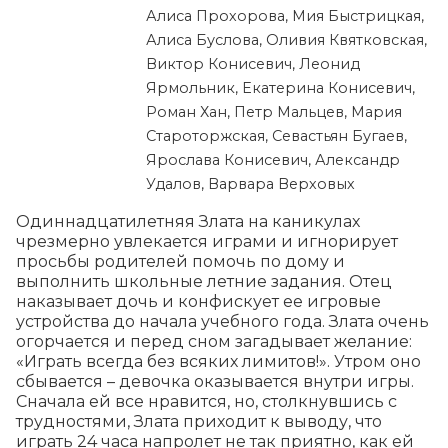
Алиса Прохорова, Мия Быстрицкая,
Алиса Буслова, Оливия Квятковская,
Виктор Конисевич, Леонид
Ярмольник, Екатерина Конисевич,
Роман Хан, Петр Мальцев, Мария
Староторжская, Севастьян Бугаев,
Ярослава Конисевич, Александр
Удалов, Варвара Верховых
Одиннадцатилетняя Злата на каникулах 
чрезмерно увлекается играми и игнорирует 
просьбы родителей помочь по дому и 
выполнить школьные летние задания. Отец 
наказывает дочь и конфискует ее игровые 
устройства до начала учебного года. Злата очень 
огорчается и перед сном загадывает желание: 
«Играть всегда без всяких лимитов!». Утром оно 
сбывается – девочка оказывается внутри игры. 
Сначала ей все нравится, но, столкнувшись с 
трудностями, Злата приходит к выводу, что 
играть 24 часа напролет не так приятно, как ей 