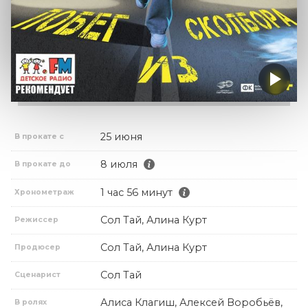
25 июня
В прокате с
8 июля
В прокате до
1 час 56 минут
Хронометраж
Сол Тай, Алина Курт
Режиссер
Сол Тай, Алина Курт
Продюсер
Сол Тай
Сценарист
Алиса Клагиш, Алексей Воробьёв,
В ролях