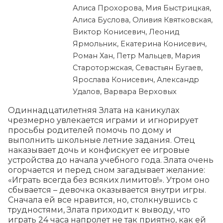
Алиса Прохорова, Мия Быстрицкая,
Алиса Буслова, Оливия Квятковская,
Виктор Конисевич, Леонид
Ярмольник, Екатерина Конисевич,
Роман Хан, Петр Мальцев, Мария
Староторжская, Севастьян Бугаев,
Ярослава Конисевич, Александр
Удалов, Варвара Верховых
Одиннадцатилетняя Злата на каникулах 
чрезмерно увлекается играми и игнорирует 
просьбы родителей помочь по дому и 
выполнить школьные летние задания. Отец 
наказывает дочь и конфискует ее игровые 
устройства до начала учебного года. Злата очень 
огорчается и перед сном загадывает желание: 
«Играть всегда без всяких лимитов!». Утром оно 
сбывается – девочка оказывается внутри игры. 
Сначала ей все нравится, но, столкнувшись с 
трудностями, Злата приходит к выводу, что 
играть 24 часа напролет не так приятно, как ей 