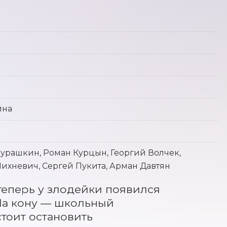
ина
урашкин, Роман Курцын, Георгий Волчек,
ихневич, Сергей Пукита, Арман Давтян
теперь у злодейки появился 
а кону — школьный 
оит остановить 