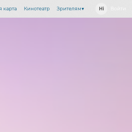
я карта
Кинотеатр
Зрителям
Войти