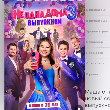
В прокате с
В прокате до
Хронометраж
Режиссер
Продюсер
Сценарист
В ролях
Маша опя
новый со
выпускно