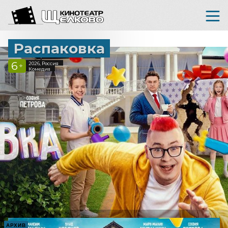
Распаковка
6
2026, Россия
+
Комедия
АРХИВ