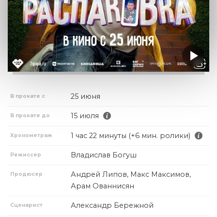
25 июня
В прокате с
15 июля
В прокате до
1 час 22 минуты (+6 мин. ролики)
Хронометраж
Владислав Богуш
Режиссер
Андрей Липов, Макс Максимов,
Продюсер
Арам Ованнисян
Александр Бережной
Сценарист