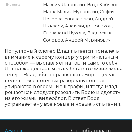
Максим Лагашкин, Влад Кобяков,
В ролях
Марк-Малик Мурашкин, София
Петрова, Ульяна Чжан, Андрей
Пынзару, Александр Новиков,
Елизавета Шукова, Владислав
Солодов, Андрей Маринович
Популярный блогер Влад пытается привлечь 
внимание к своему концерту оригинальным 
способом — выставляет на торги самого себя. 
Лот тут же достается сыну богатого бизнесмена. 
Теперь Влад обязан развлекать Борю целую 
неделю. Все попытки разорвать контракт 
упираются в огромные штрафы, и тогда Влад 
решает как следует разозлить Борю и сделать 
из его жизни видеоблог. В ответ Боря 
устраивает ему все новые и новые испытания.
Способы оплаты
Афиша