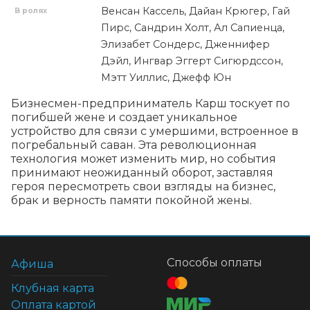
Венсан Кассель, Дайан Крюгер, Гай
В ролях
Пирс, Сандрин Холт, Ал Сапиенца,
Элизабет Сондерс, Дженнифер
Дэйл, Ингвар Эггерт Сигюрдссон,
Мэтт Уиллис, Джефф Юн
Бизнесмен-предприниматель Карш тоскует по 
погибшей жене и создает уникальное 
устройство для связи с умершими, встроенное в 
погребальный саван. Эта революционная 
технология может изменить мир, но события 
принимают неожиданный оборот, заставляя 
героя пересмотреть свои взгляды на бизнес, 
брак и верность памяти покойной жены.
Способы оплаты
Афиша
Клубная карта
Оплата картой