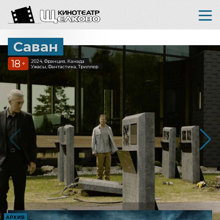
Саван
18
2024, Франция, Канада
+
Ужасы, Фантастика, Триллер
АРХИВ