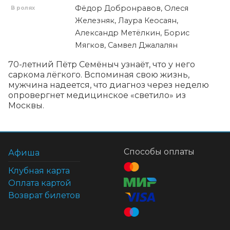
Фёдор Добронравов, Олеся
В ролях
Железняк, Лаура Кеосаян,
Александр Метёлкин, Борис
Мягков, Самвел Джалалян
70-летний Пётр Семёныч узнаёт, что у него 
саркома лёгкого. Вспоминая свою жизнь, 
мужчина надеется, что диагноз через неделю 
опровергнет медицинское «светило» из 
Москвы.
Способы оплаты
Афиша
Клубная карта
Оплата картой
Возврат билетов