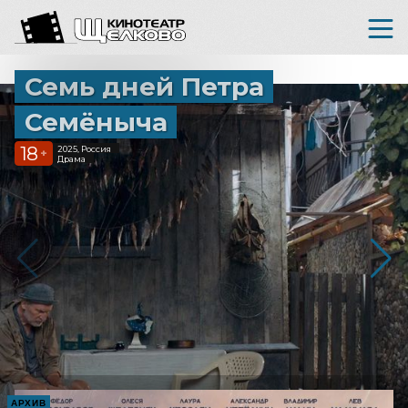
Семь дней Петра
Семёныча
18
2025, Россия
+
Драма
АРХИВ