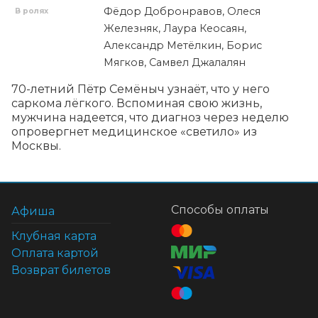
Фёдор Добронравов, Олеся
В ролях
Железняк, Лаура Кеосаян,
Александр Метёлкин, Борис
Мягков, Самвел Джалалян
70-летний Пётр Семёныч узнаёт, что у него 
саркома лёгкого. Вспоминая свою жизнь, 
мужчина надеется, что диагноз через неделю 
опровергнет медицинское «светило» из 
Москвы.
Способы оплаты
Афиша
Клубная карта
Оплата картой
Возврат билетов