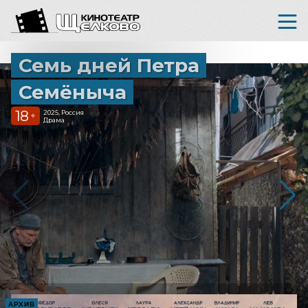
Семь дней Петра
Семёныча
18
2025, Россия
+
Драма
АРХИВ