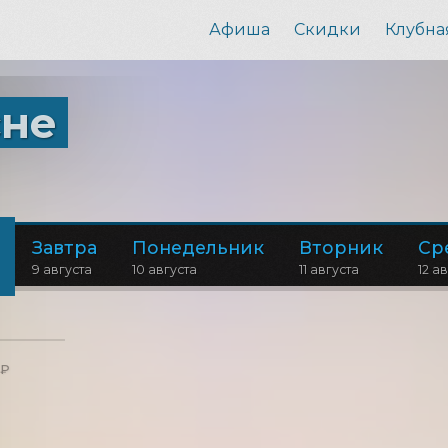
Афиша
Скидки
Клубна
сне
Завтра
Понедельник
Вторник
Ср
9 августа
10 августа
11 августа
12 а
 ₽