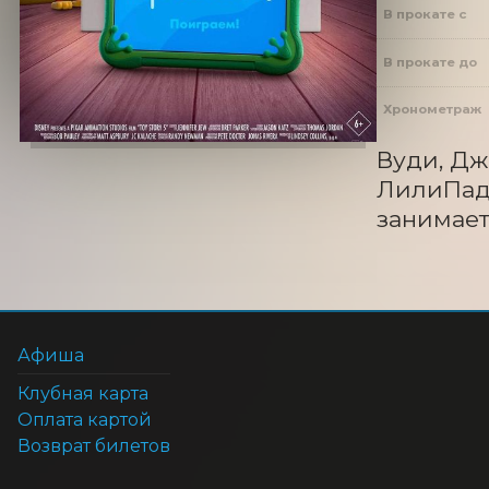
В прокате с
В прокате до
Хронометраж
Вуди, Дж
ЛилиПадо
занимает
Афиша
Клубная карта
Оплата картой
Возврат билетов