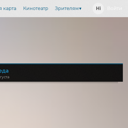
я карта
Кинотеатр
Зрителям
Войти
еда
вгуста