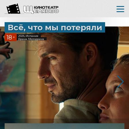
Всё, что мы потеряли
18
2026, Испания
+
Драма, Мелодрама