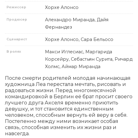
Хорхе Алонсо
Режиссер
Алехандро Миранда, Дайя
Продюсер
Фернандез
Хорхе Алонсо, Сара Бельосо
Сценарист
Макси Иглесиас, Маргарида
В ролях
Корсейру, Себастьян Сурита, Ричард
Холмс, Аймар Миранда
После смерти родителей молодая начинающая 
художница Леа перестала мечтать, рисовать и 
радоваться жизни. Перед многомесячной 
командировкой в Берлин её брат просит своего 
лучшего друга Акселя временно приютить 
девушку, и тот становится единственным 
человеком, способным вернуть ей веру в себя. 
Постепенно между ними возникает особая 
связь, способная изменить их жизни раз и 
навсегда.