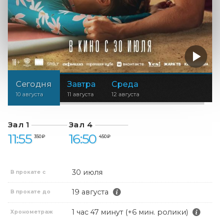
Сегодня
Завтра
Среда
10 августа
11 августа
12 августа
Зал 1
Зал 4
11:55
16:50
350 ₽
450 ₽
30 июля
В прокате с
19 августа
В прокате до
1 час 47 минут (+6 мин. ролики)
Хронометраж