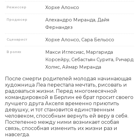
Хорхе Алонсо
Режиссер
Алехандро Миранда, Дайя
Продюсер
Фернандез
Хорхе Алонсо, Сара Бельосо
Сценарист
Макси Иглесиас, Маргарида
В ролях
Корсейру, Себастьян Сурита, Ричард
Холмс, Аймар Миранда
После смерти родителей молодая начинающая 
художница Леа перестала мечтать, рисовать и 
радоваться жизни. Перед многомесячной 
командировкой в Берлин её брат просит своего 
лучшего друга Акселя временно приютить 
девушку, и тот становится единственным 
человеком, способным вернуть ей веру в себя. 
Постепенно между ними возникает особая 
связь, способная изменить их жизни раз и 
навсегда.