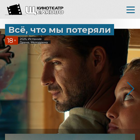
Всё, что мы потеряли
18
2026, Испания
+
Драма, Мелодрама