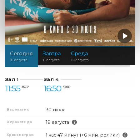
Сегодня
Завтра
Среда
10 августа
11 августа
12 августа
Зал 1
Зал 4
11:55
16:50
350 ₽
450 ₽
30 июля
В прокате с
19 августа
В прокате до
1 час 47 минут (+6 мин. ролики)
Хронометраж