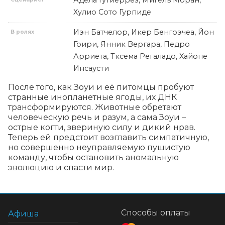
Адела Гутиеррез, Мигель Моран,
Хулио Сото Гурпиде
Иэн Батчелор, Икер Бенгоэчеа, Йон
В ролях
Гоири, Янник Вергара, Педро
Арриета, Тксема Регаладо, Хайоне
Инсаусти
После того, как Зоуи и её питомцы пробуют 
странные инопланетные ягоды, их ДНК 
трансформируются. Животные обретают 
человеческую речь и разум, а сама Зоуи – 
острые когти, звериную силу и дикий нрав. 
Теперь ей предстоит возглавить симпатичную, 
но совершенно неуправляемую пушистую 
команду, чтобы остановить аномальную 
эволюцию и спасти мир.
Способы оплаты
Афиша