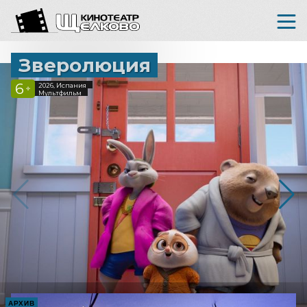
Зверолюция
6
2026, Испания
+
Мультфильм
АРХИВ