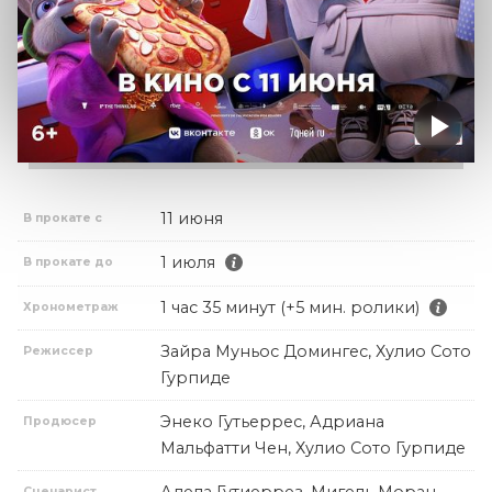
11 июня
В прокате с
1 июля
В прокате до
1 час 35 минут (+5 мин. ролики)
Хронометраж
Зайра Муньос Домингес, Хулио Сото
Режиссер
Гурпиде
Энеко Гутьеррес, Адриана
Продюсер
Мальфатти Чен, Хулио Сото Гурпиде
Сценарист