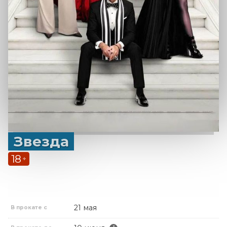
Звезда
18
+
21 мая
В прокате с