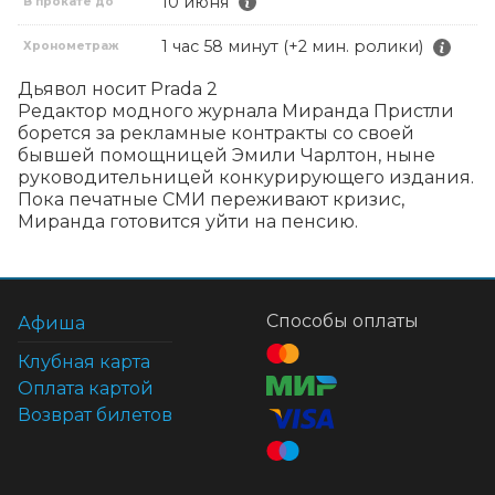
10 июня
В прокате до
1 час 58 минут (+2 мин. ролики)
Хронометраж
Дьявол носит Prada 2

Редактор модного журнала Миранда Пристли 
борется за рекламные контракты со своей 
бывшей помощницей Эмили Чарлтон, ныне 
руководительницей конкурирующего издания. 
Пока печатные СМИ переживают кризис, 
Миранда готовится уйти на пенсию.
Способы оплаты
Афиша
Клубная карта
Оплата картой
Возврат билетов