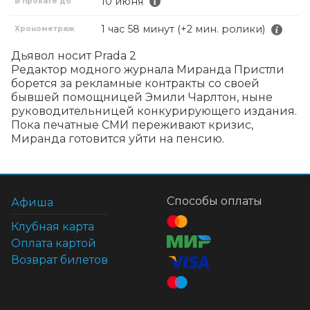
10 июня
В прокате до
1 час 58 минут (+2 мин. ролики)
Хронометраж
Дьявол носит Prada 2

Редактор модного журнала Миранда Пристли 
борется за рекламные контракты со своей 
бывшей помощницей Эмили Чарлтон, ныне 
руководительницей конкурирующего издания. 
Пока печатные СМИ переживают кризис, 
Миранда готовится уйти на пенсию.
Способы оплаты
Афиша
Клубная карта
Оплата картой
Возврат билетов