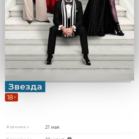
Звезда
18
+
21 мая
В прокате с