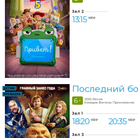
Зал 2
13:15
400 ₽
Последний бо
ДЕТЯМ
ПРЕМЬЕРА
6
2026, Россия
+
Комедия, Фэнтези, Приключения
Зал 1
18:20
20:35
450 ₽
450 ₽
Зал 3