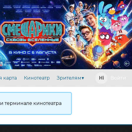
я карта
Кинотеатр
Зрителям
Войти
ли терминале кинотеатра