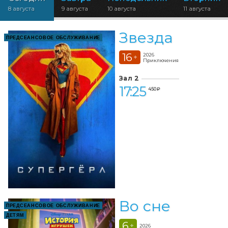
8 августа
9 августа
10 августа
11 августа
Звезда
ПРЕДСЕАНСОВОЕ ОБСЛУЖИВАНИЕ
16
2026
+
Приключения
Зал 2
17:25
450 ₽
Во сне
ПРЕДСЕАНСОВОЕ ОБСЛУЖИВАНИЕ
ДЕТЯМ
6
+
2026