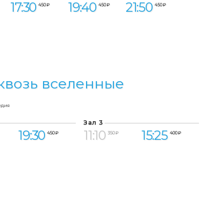
17:30
19:40
21:50
450 ₽
450 ₽
450 ₽
квозь вселенные
едия
Зал 3
19:30
11:10
15:25
450 ₽
350 ₽
400 ₽