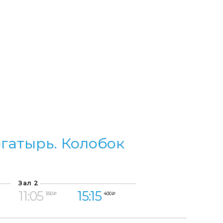
гатырь. Колобок
Зал 2
11:05
15:15
350 ₽
400 ₽