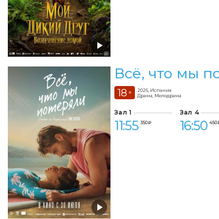
Всё, что мы п
18
2026, Испания
+
Драма, Мелодрама
Зал 1
Зал 4
11:55
16:50
350 ₽
450 