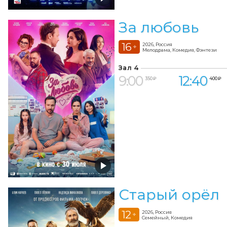
За любовь
16
2026, Россия
+
Мелодрама, Комедия, Фэнтези
Зал 4
9:00
12:40
350 ₽
400 ₽
Старый орёл
12
2026, Россия
+
Семейный, Комедия