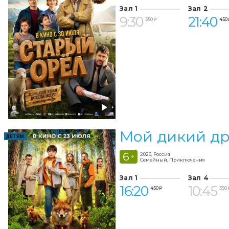
Зал 1
Зал 2
9:30
21:40
350 ₽
450 
Мой дикий др
ДЕТЯМ
6
2026, Россия
+
Семейный, Приключения
Зал 1
Зал 4
16:20
10:45
450 ₽
350 