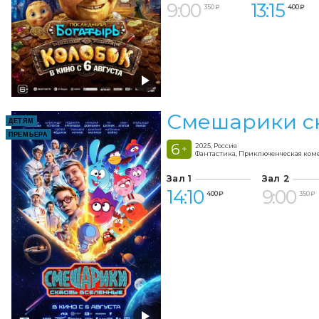
9:00
13:15
350 ₽
400 ₽
Смешарики с
ДЕТЯМ
ПРЕМЬЕРА
6
2025, Россия
+
Фантастика, Приключенческая ком
Зал 1
Зал 2
14:10
9:00
400 ₽
350 ₽