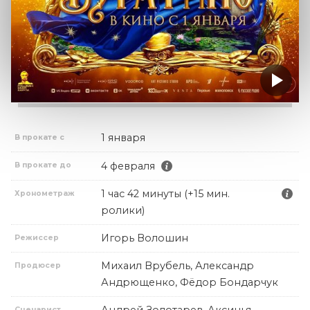
1 января
В прокате с
4 февраля
В прокате до
1 час 42 минуты (+15 мин.
Хронометраж
ролики)
Игорь Волошин
Режиссер
Михаил Врубель, Александр
Продюсер
Андрющенко, Фёдор Бондарчук
Сценарист