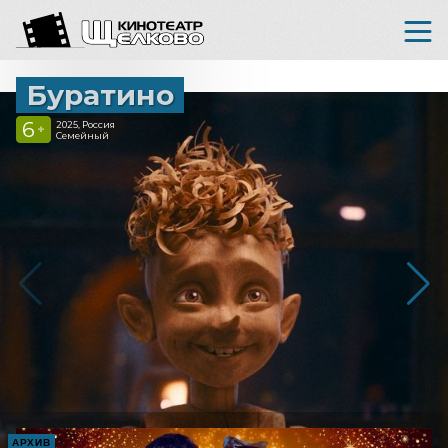
Буратино
6
2025, Россия
+
Семейный
АРХИВ