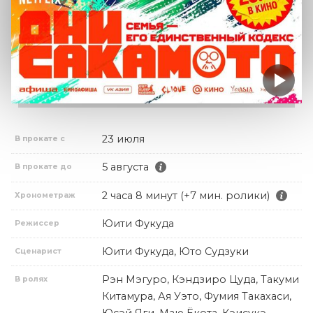
23 июля
В прокате с
5 августа
В прокате до
2 часа 8 минут (+7 мин. ролики)
Хронометраж
Юити Фукуда
Режиссер
Юити Фукуда, Юто Судзуки
Сценарист
Рэн Мэгуро, Кэндзиро Цуда, Такуми
В ролях
Китамура, Ая Уэто, Фумия Такахаси,