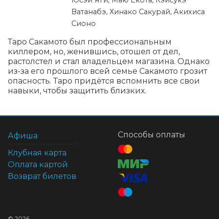
Юсэй Яги, Маю Ёкота, Кэисукэ
Ватанабэ, Хинако Сакурай, Акихиса
Сионо
Таро Сакамото был профессиональным 
киллером, но, женившись, отошел от дел, 
растолстел и стал владельцем магазина. Однако 
из-за его прошлого всей семье Сакамото грозит 
опасность. Таро придётся вспомнить все свои 
навыки, чтобы защитить близких.
Способы оплаты
Афиша
Клубная карта
Оплата картой
Возврат билетов
©
2026