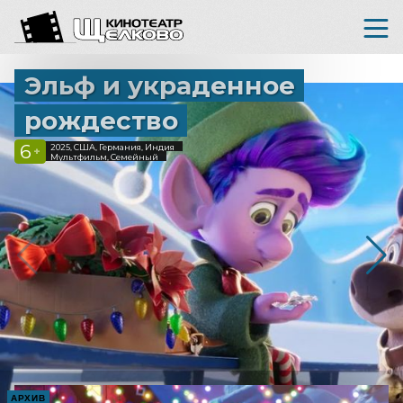
Эльф и украденное
рождество
6
2025, США, Германия, Индия
+
Мультфильм, Семейный
АРХИВ