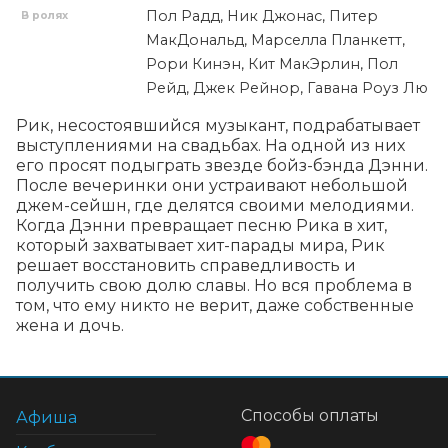
Пол Радд, Ник Джонас, Питер
В ролях
МакДональд, Марселла Планкетт,
Рори Кинэн, Кит МакЭрлин, Пол
Рейд, Джек Рейнор, Гавана Роуз Лю
Рик, несостоявшийся музыкант, подрабатывает 
выступлениями на свадьбах. На одной из них 
его просят подыграть звезде бойз-бэнда Дэнни. 
После вечеринки они устраивают небольшой 
джем-сейшн, где делятся своими мелодиями. 
Когда Дэнни превращает песню Рика в хит, 
который захватывает хит-парады мира, Рик 
решает восстановить справедливость и 
получить свою долю славы. Но вся проблема в 
том, что ему никто не верит, даже собственные 
жена и дочь.
Способы оплаты
Афиша