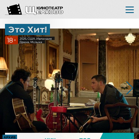
Это Хит!
18
2026, США, Ирландия
+
Драма, Музыка
АРХИВ