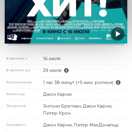
16 июля
В прокате с
29 июля
В прокате до
1 час 38 минут (+5 мин. ролики)
Хронометраж
Джон Карни
Режиссер
Энтони Брегман, Джон Карни,
Продюсер
Питер Крон
Джон Карни, Питер МакДональд
Сценарист