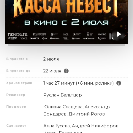
2 июля
В прокате с
22 июля
В прокате до
1 час 27 минут (+6 мин. ролики)
Хронометраж
Руслан Бальтцер
Режиссер
Юлиана Слащева, Александр
Продюсер
Бондарев, Дмитрий Рогов
Алла Гусева, Андрей Никифоров,
Сценарист