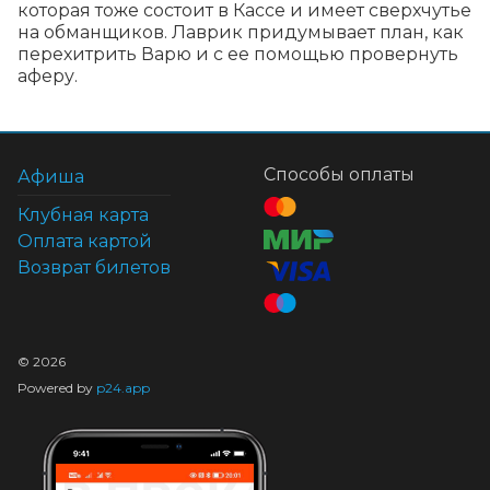
которая тоже состоит в Кассе и имеет сверхчутье 
на обманщиков. Лаврик придумывает план, как 
перехитрить Варю и с ее помощью провернуть 
аферу.
Способы оплаты
Афиша
Клубная карта
Оплата картой
Возврат билетов
©
2026
Powered by
p24.app