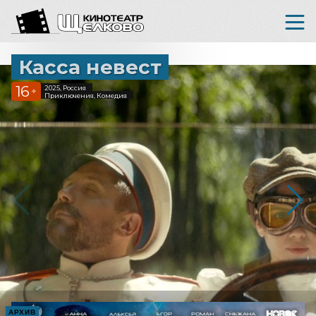
Касса невест
16
2025, Россия
+
Приключения, Комедия
АРХИВ