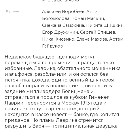
Игорь Багатурия
Алексей Воробьёв, Анна
В ролях
Богомолова, Роман Маякин,
Снежана Самохина, Никита Шишкин,
Егор Дружинин, Сергей Епишев,
Ника Фисенко, Елена Махова, Артем
Гайдуков
Недалекое будущее, где люди могут 
перемещаться во времени — правда, только 
избранные. Лаврика, обаятельного мошенника 
и альфонса, разоблачили, и он остался без 
источника дохода. Единственный для героя 
способ поправить положение — выполнить 
задание миллиардера Больцмана и 
отправиться в прошлое за кубком Гименея. 
Лаврик переносится в Москву 1913 года и 
начинает охоту за артефактом, который 
находится в Кассе невест — банке, где копится 
приданое. Но планы Лаврика стремится 
разрушить Варя — принципиальная девушка, 