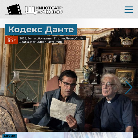
Кодекс Данте
18
2025, Великобритания, Италия, Чили, США
+
Драма, Криминал, Детектив
АРХИВ