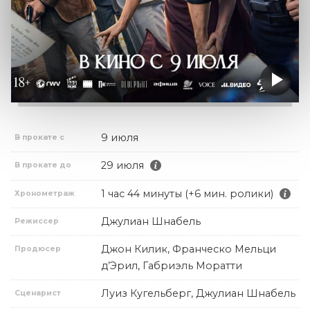
9 июля
В прокате с
29 июля
В прокате до
1 час 44 минуты (+6 мин. ролики)
Хронометраж
Джулиан Шнабель
Режиссер
Джон Килик, Франческо Мельци
Продюсер
д’Эрил, Габриэль Моратти
Луиз Кугельберг, Джулиан Шнабель
Сценарист