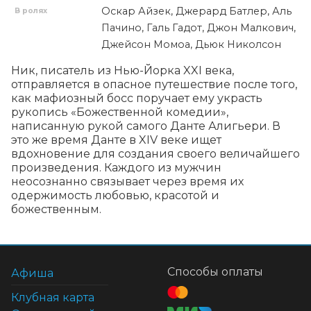
Оскар Айзек, Джерард Батлер, Аль
В ролях
Пачино, Галь Гадот, Джон Малкович,
Джейсон Момоа, Дьюк Николсон
Ник, писатель из Нью-Йорка XXI века, 
отправляется в опасное путешествие после того, 
как мафиозный босс поручает ему украсть 
рукопись «Божественной комедии», 
написанную рукой самого Данте Алигьери. В 
это же время Данте в XIV веке ищет 
вдохновение для создания своего величайшего 
произведения. Каждого из мужчин 
неосознанно связывает через время их 
одержимость любовью, красотой и 
божественным.
Способы оплаты
Афиша
Клубная карта