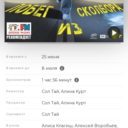
25 июня
В прокате с
8 июля
В прокате до
1 час 56 минут
Хронометраж
Сол Тай, Алина Курт
Режиссер
Сол Тай, Алина Курт
Продюсер
Сол Тай
Сценарист
Алиса Клагиш, Алексей Воробьёв,
В ролях