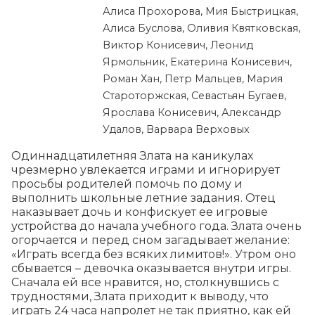
Алиса Прохорова, Мия Быстрицкая,
Алиса Буслова, Оливия Квятковская,
Виктор Конисевич, Леонид
Ярмольник, Екатерина Конисевич,
Роман Хан, Петр Мальцев, Мария
Староторжская, Севастьян Бугаев,
Ярослава Конисевич, Александр
Удалов, Варвара Верховых
Одиннадцатилетняя Злата на каникулах 
чрезмерно увлекается играми и игнорирует 
просьбы родителей помочь по дому и 
выполнить школьные летние задания. Отец 
наказывает дочь и конфискует ее игровые 
устройства до начала учебного года. Злата очень 
огорчается и перед сном загадывает желание: 
«Играть всегда без всяких лимитов!». Утром оно 
сбывается – девочка оказывается внутри игры. 
Сначала ей все нравится, но, столкнувшись с 
трудностями, Злата приходит к выводу, что 
играть 24 часа напролет не так приятно, как ей 