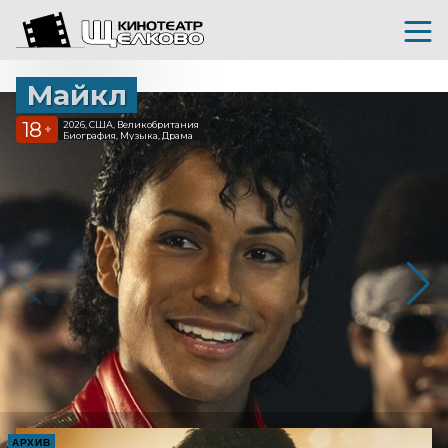
Майкл
18
2026, США, Великобритания
+
Биография, Музыка, Драма
АРХИВ