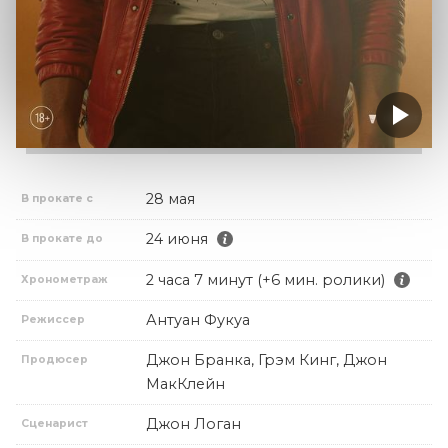
28 мая
В прокате с
24 июня
В прокате до
2 часа 7 минут (+6 мин. ролики)
Хронометраж
Антуан Фукуа
Режиссер
Джон Бранка, Грэм Кинг, Джон
Продюсер
МакКлейн
Джон Логан
Сценарист