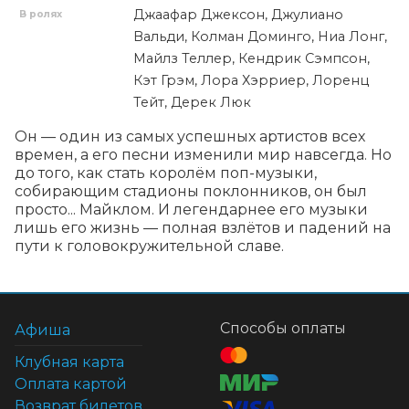
Джаафар Джексон, Джулиано
В ролях
Вальди, Колман Доминго, Ниа Лонг,
Майлз Теллер, Кендрик Сэмпсон,
Кэт Грэм, Лора Хэрриер, Лоренц
Тейт, Дерек Люк
Он — один из самых успешных артистов всех 
времен, а его песни изменили мир навсегда. Но 
до того, как стать королём поп-музыки, 
собирающим стадионы поклонников, он был 
просто... Майклом. И легендарнее его музыки 
лишь его жизнь — полная взлётов и падений на 
пути к головокружительной славе.
Способы оплаты
Афиша
Клубная карта
Оплата картой
Возврат билетов