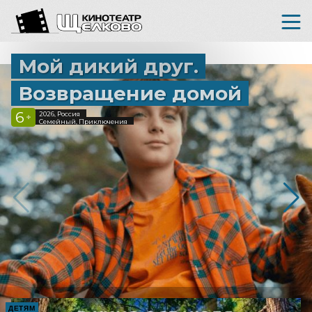
Мой дикий друг.
Возвращение домой
6
2026, Россия
+
Семейный, Приключения
ДЕТЯМ