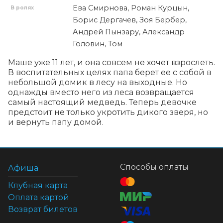
Ева Смирнова, Роман Курцын,
В ролях
Борис Дергачев, Зоя Бербер,
Андрей Пынзару, Александр
Головин, Том
Маше уже 11 лет, и она совсем не хочет взрослеть. 
В воспитательных целях папа берет ее с собой в 
небольшой домик в лесу на выходные. Но 
однажды вместо него из леса возвращается 
самый настоящий медведь. Теперь девочке 
предстоит не только укротить дикого зверя, но 
и вернуть папу домой.
Способы оплаты
Афиша
Клубная карта
Оплата картой
Возврат билетов