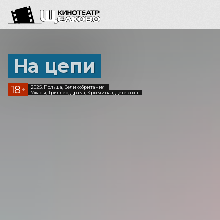
На цепи
18
2025, Польша, Великобритания
+
Ужасы, Триллер, Драма, Криминал, Детектив