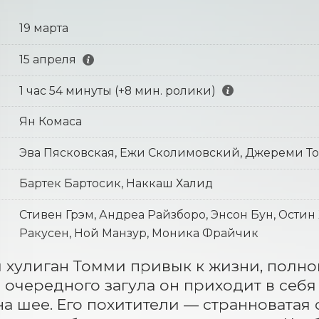
19 марта
15 апреля
1 час 54 минуты (+8 мин. ролики)
Ян Комаса
Эва Пясковская, Ежи Сколимовский, Джереми Т
Бартек Бартосик, Наккаш Халид
Стивен Грэм, Андреа Райзборо, Энсон Бун, Остин
Ракусен, Ной Манзур, Моника Фрайчик
хулиган Томми привык к жизни, полной
 очередного загула он приходит в себя
на шее. Его похитители — странноватая