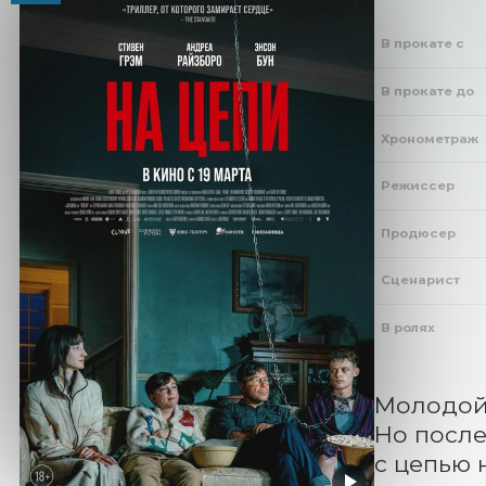
В прокате с
В прокате до
Хронометраж
Режиссер
Продюсер
Сценарист
В ролях
Молодой 
Но после
с цепью 