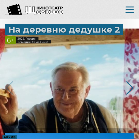
На деревню дедушке 2
6
2026, Россия
+
Комедия, Семейный
АРХИВ