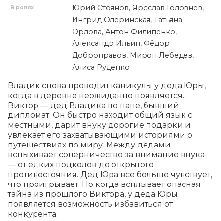
Юрий Стоянов, Ярослав Головнёв,
В ролях
Ингрид Олеринская, Татьяна
Орлова, Антон Филипенко,
Александр Ильин, Фёдор
Добронравов, Мирон Лебедев,
Алиса Руденко
Владик снова проводит каникулы у деда Юры, 
когда в деревне неожиданно появляется… 
Виктор — дед Владика по папе, бывший 
дипломат. Он быстро находит общий язык с 
местными, дарит внуку дорогие подарки и 
увлекает его захватывающими историями о 
путешествиях по миру. Между дедами 
вспыхивает соперничество за внимание внука 
— от едких подколов до открытого 
противостояния. Дед Юра все больше чувствует, 
что проигрывает. Но когда всплывает опасная 
тайна из прошлого Виктора, у деда Юры 
появляется возможность избавиться от 
конкурента.