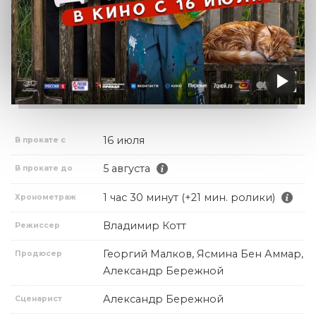
16 июля
В прокате с
5 августа
В прокате до
1 час 30 минут (+21 мин. ролики)
Хронометраж
Владимир Котт
Режиссер
Георгий Малков, Ясмина Бен Аммар,
Продюсер
Александр Бережной
Александр Бережной
Сценарист