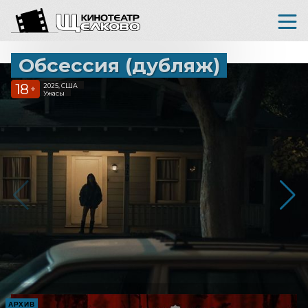
Обсессия (дубляж)
18
2025, США
+
Ужасы
АРХИВ