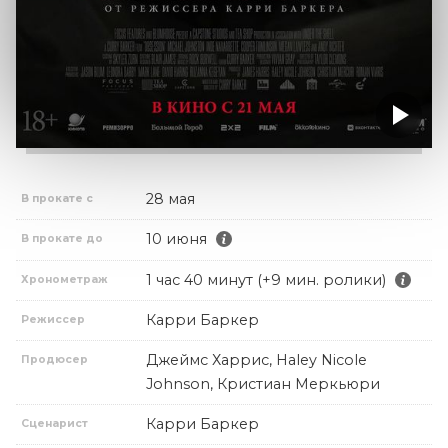
28 мая
В прокате с
10 июня
В прокате до
1 час 40 минут (+9 мин. ролики)
Хронометраж
Карри Баркер
Режиссер
Джеймс Харрис, Haley Nicole
Продюсер
Johnson, Кристиан Меркьюри
Карри Баркер
Сценарист