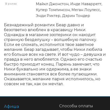
Майкл Джонстон, Инде Наварретт,
В ролях
Купер Томлинсон, Меган Лоулесс,
Энди Рихтер, Дэрин Тондер
Безнадежный романтик Беар давно и 
безответно влюблен в красавицу Ники. 
Однажды в магазине эзотерики он находит 
странную безделушку – волшебную палочку. 
Если ее сломать, исполнится твое заветное 
желание. Беар загадывает, чтобы Ники любила 
его больше всех на свете. И вот чудо – девушка и 
правда в него влюбляется. Однако его счастью 
быстро приходит конец. Парень замечает, что 
Ники буквально им одержима, а ее знаки 
внимания становятся все более пугающими. 
Оказывается, желание парня исполнилось, но 
совсем не так, как он мечтал.
Способы оплаты
Афиша