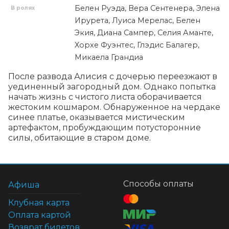
Белен Руэда, Вера Сентенера, Элена
В ролях
Ирурета, Луиса Мерелас, Белен
Экия, Диана Сампер, Селия Аманте,
Хорхе Фуэнтес, Глэдис Балагер,
Микаела Грандиа
После развода Алисия с дочерью переезжают в 
уединенный загородный дом. Однако попытка 
начать жизнь с чистого листа оборачивается 
жестоким кошмаром. Обнаруженное на чердаке 
синее платье, оказывается мистическим 
артефактом, пробуждающим потусторонние 
силы, обитающие в старом доме.
Способы оплаты
Афиша
Клубная карта
Оплата картой
Возврат билетов