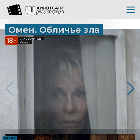
Омен. Обличье зла
18
2026, Испания
+
Ужасы
АРХИВ