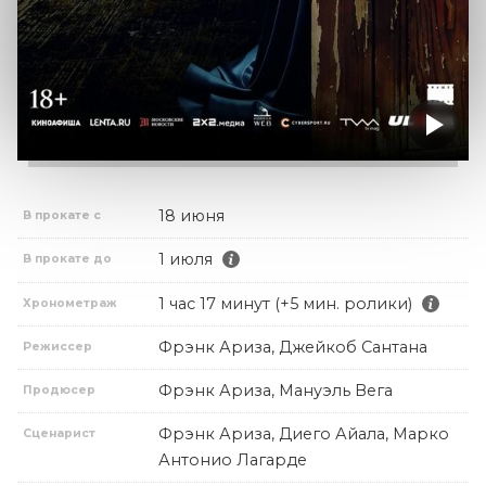
18 июня
В прокате с
1 июля
В прокате до
1 час 17 минут (+5 мин. ролики)
Хронометраж
Фрэнк Ариза, Джейкоб Сантана
Режиссер
Фрэнк Ариза, Мануэль Вега
Продюсер
Фрэнк Ариза, Диего Айала, Марко
Сценарист
Антонио Лагарде