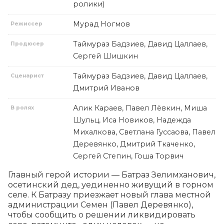
ролики)
Мурад Ногмов
Режиссер
Таймураз Бадзиев, Давид Цаллаев,
Продюсер
Сергей Шишкин
Таймураз Бадзиев, Давид Цаллаев,
Сценарист
Дмитрий Иванов
Алик Караев, Павел Лёвкин, Миша
В ролях
Шульц, Иса Новиков, Надежда
Михалкова, Светлана Гуссаова, Павел
Деревянко, Дмитрий Ткаченко,
Сергей Степин, Гоша Торвич
Главный герой истории — Батраз Зелимханович, 
осетинский дед, уединенно живущий в горном 
селе. К Батразу приезжает новый глава местной 
администрации Семен (Павел Деревянко), 
чтобы сообщить о решении ликвидировать 