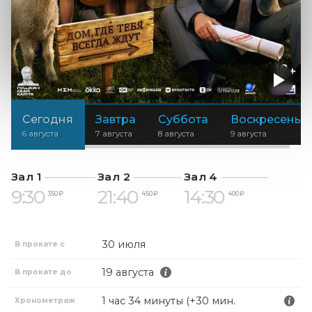
Сегодня
Завтра
Суббота
Воскресенье
6 августа
7 августа
8 августа
9 августа
Зал 1
Зал 2
Зал 4
9:30
21:40
14:30
350 ₽
450 ₽
400 ₽
30 июля
В прокате с
19 августа
В прокате до
1 час 34 минуты (+30 мин.
Хронометраж