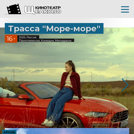
Трасса "Море-море"
16
2026, Россия
+
Приключения, Комедия, Мелодрама
АРХИВ