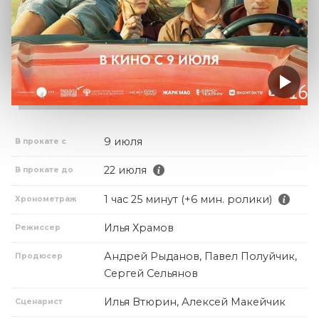
9 июля
В прокате с
22 июля
В прокате до
1 час 25 минут (+6 мин. ролики)
Хронометраж
Илья Храмов
Режиссер
Андрей Рыданов, Павел Полуйчик,
Продюсер
Сергей Сельянов
Илья Втюрин, Алексей Макейчик
Сценарист