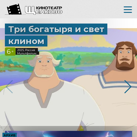
Три богатыря и свет
клином
6
2025, Россия
+
Мультфильм
АРХИВ