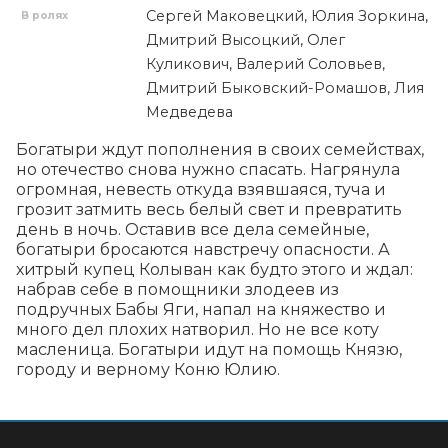
Сергей Маковецкий, Юлия Зоркина,
В ролях
Дмитрий Высоцкий, Олег
Куликович, Валерий Соловьев,
Дмитрий Быковский-Ромашов, Лия
Медведева
Богатыри ждут пополнения в своих семействах, 
но отечество снова нужно спасать. Нагрянула 
огромная, невесть откуда взявшаяся, туча и 
грозит затмить весь белый свет и превратить 
день в ночь. Оставив все дела семейные, 
богатыри бросаются навстречу опасности. А 
хитрый купец Колыван как будто этого и ждал: 
набрав себе в помощники злодеев из 
подручных Бабы Яги, напал на княжество и 
много дел плохих натворил. Но не все коту 
масленица. Богатыри идут на помощь Князю, 
городу и верному Коню Юлию.